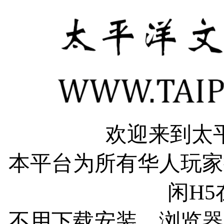
欢迎来到太
本平台为所有华人玩家
闲H
不用下载安装，浏览器